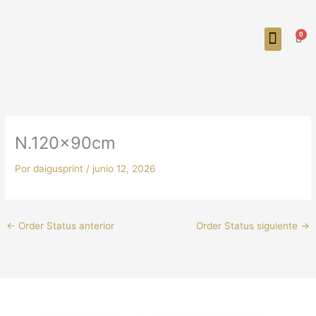
Ir
al
0
contenido
Carr
N.120x90cm
Por
daigusprint
/
junio 12, 2026
←
Order Status anterior
Order Status siguiente
→