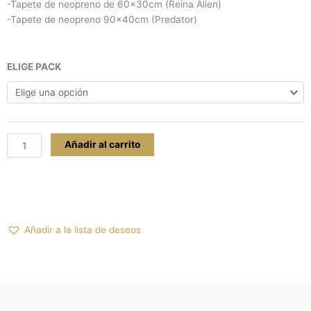
-Tapete de neopreno de 60x30cm (Reina Alien)
-Tapete de neopreno 90x40cm (Predator)
Tapetes
ELIGE PACK
para
ALIEN
LEGENDARY
Y
PREDATOR
Añadir al carrito
cantidad
Añadir a la lista de deseos