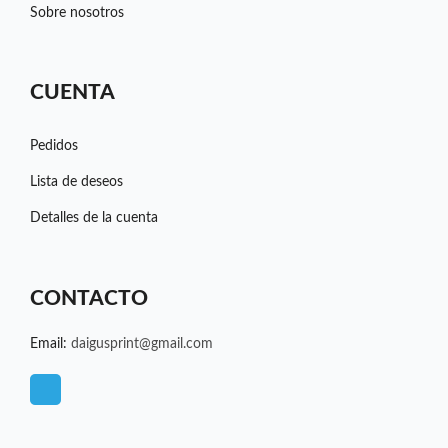
Sobre nosotros
CUENTA
Pedidos
Lista de deseos
Detalles de la cuenta
CONTACTO
Email:
daigusprint@gmail.com
T
e
l
e