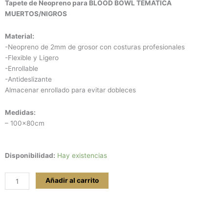
Tapete de Neopreno para BLOOD BOWL TEMATICA
original
actual
MUERTOS/NIGROS
era:
es:
40,00 €.
35,00 €.
Material:
-Neopreno de 2mm de grosor con costuras profesionales
-Flexible y Ligero
-Enrollable
-Antideslizante
Almacenar enrollado para evitar dobleces
Medidas:
– 100x80cm
Tapete
Disponibilidad:
Hay existencias
para
Blood
Añadir al carrito
Bowl
MUERTOS/NIGROS
cantidad