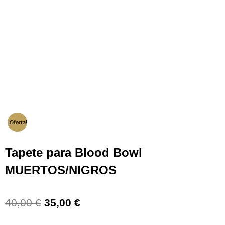
¡Oferta!
Tapete para Blood Bowl
MUERTOS/NIGROS
El
El
40,00
€
35,00
€
precio
precio