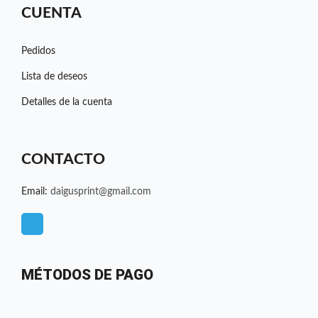
CUENTA
Pedidos
Lista de deseos
Detalles de la cuenta
CONTACTO
Email:
daigusprint@gmail.com
T
e
l
e
MÉTODOS DE PAGO
g
r
a