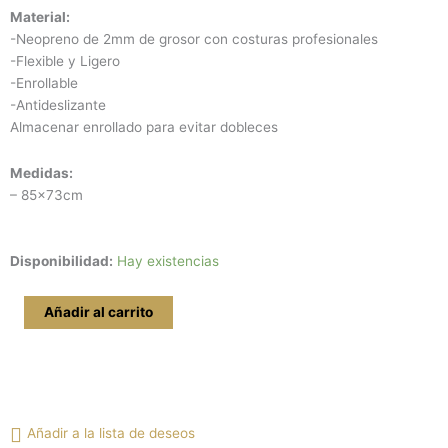
Material:
-Neopreno de 2mm de grosor con costuras profesionales
-Flexible y Ligero
-Enrollable
-Antideslizante
Almacenar enrollado para evitar dobleces
Medidas:
– 85x73cm
Tapete
Disponibilidad:
Hay existencias
para
ESDLA
Añadir al carrito
LCG
2
jugadores
cantidad
Añadir a la lista de deseos