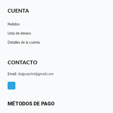
CUENTA
Pedidos
Lista de deseos
Detalles de la cuenta
CONTACTO
Email:
daigusprint@gmail.com
T
e
l
e
MÉTODOS DE PAGO
g
r