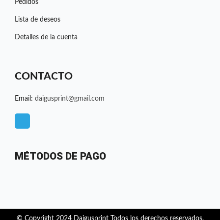
Pedidos
Lista de deseos
Detalles de la cuenta
CONTACTO
Email:
daigusprint@gmail.com
T
e
l
e
MÉTODOS DE PAGO
g
r
a
m
© Copyright 2024 Daigusprint Todos los derechos reservados.