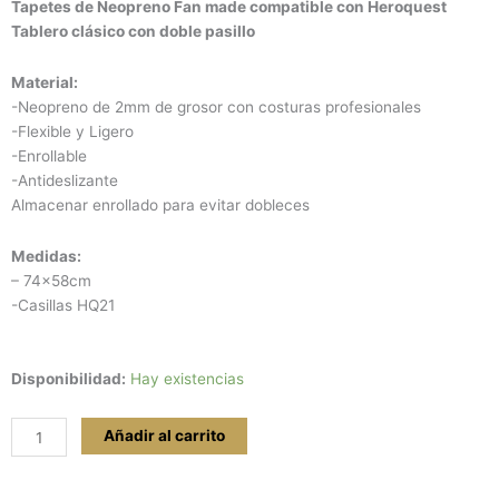
Tapetes de Neopreno Fan made compatible con Heroquest
Tablero clásico con doble pasillo
Material:
-Neopreno de 2mm de grosor con costuras profesionales
-Flexible y Ligero
-Enrollable
-Antideslizante
Almacenar enrollado para evitar dobleces
Medidas:
– 74x58cm
-Casillas HQ21
Tapete
Disponibilidad:
Hay existencias
para
Heroquest
Añadir al carrito
Clásico
Doble