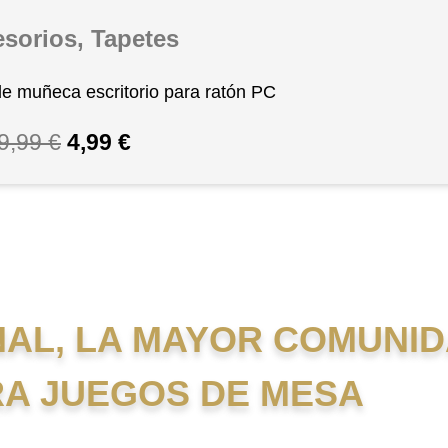
esorios
,
Tapetes
e muñeca escritorio para ratón PC
9,99
€
E
4,99
€
E
l
l
p
p
r
r
e
e
c
c
AL, LA MAYOR COMUNI
i
i
o
o
RA JUEGOS DE MESA
o
a
r
c