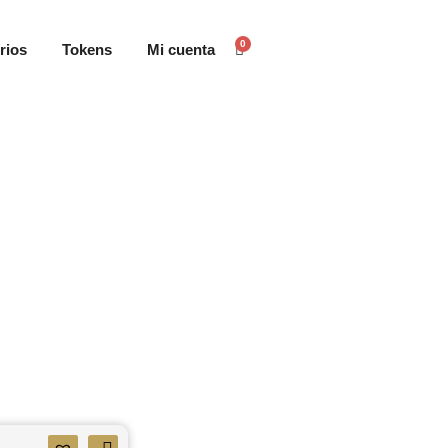
0
rios
Tokens
Mi cuenta
Carrito