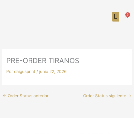
Ir
al
0
contenido
Carr
PRE-ORDER TIRANOS
Por
daigusprint
/
junio 22, 2026
←
Order Status anterior
Order Status siguiente
→