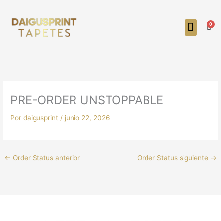
Ir
al
0
contenido
Carr
PRE-ORDER UNSTOPPABLE
Por
daigusprint
/
junio 22, 2026
←
Order Status anterior
Order Status siguiente
→