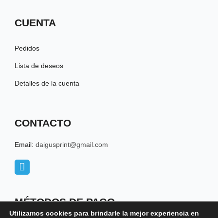
CUENTA
Pedidos
Lista de deseos
Detalles de la cuenta
CONTACTO
Email:
daigusprint@gmail.com
T
e
l
e
MÉTODOS DE PAGO
g
r
Utilizamos cookies para brindarle la mejor experiencia en